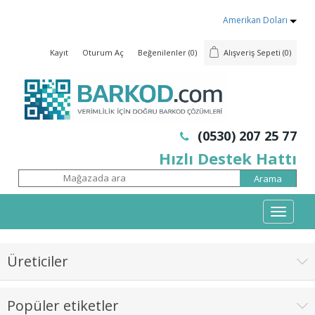
Amerikan Doları
Kayıt
Oturum Aç
Beğenilenler
(0)
Alışveriş Sepeti
(0)
(0530) 207 25 77
Hızlı Destek Hattı
Mobil
Menü
Üreticiler
Popüler etiketler