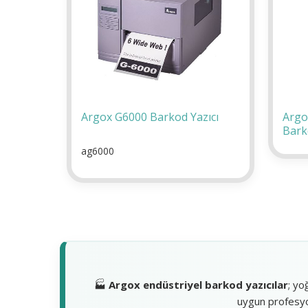
Argox G6000 Barkod Yazıcı
Argo
Barko
ag6000
🏭
Argox endüstriyel barkod yazıcılar
; yo
uygun profesyon