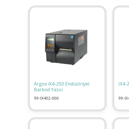
Argox iX4-250 Endüstriyel
IX4-
Barkod Yazıcı
99-IX402-000
99-IX