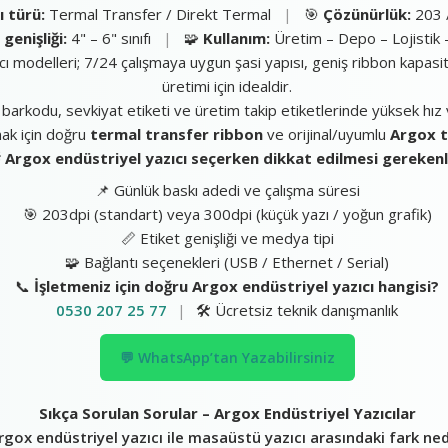
ı türü:
Termal Transfer / Direkt Termal
|
🎯
Çözünürlük:
203 /
 genişliği:
4" – 6" sınıfı
|
🧩
Kullanım:
Üretim – Depo – Lojistik 
ıcı modelleri; 7/24 çalışmaya uygun şasi yapısı, geniş ribbon kapasi
üretimi için idealdir.
rün barkodu, sevkiyat etiketi ve üretim takip etiketlerinde yüksek hı
mak için doğru
termal transfer ribbon
ve orijinal/uyumlu
Argox t

Argox endüstriyel yazıcı seçerken dikkat edilmesi gerekenl
📌 Günlük baskı adedi ve çalışma süresi
🎯 203dpi (standart) veya 300dpi (küçük yazı / yoğun grafik)
📏 Etiket genişliği ve medya tipi
🧩 Bağlantı seçenekleri (USB / Ethernet / Serial)
📞
İşletmeniz için doğru Argox endüstriyel yazıcı hangisi?
0530 207 25 77
|
🛠️ Ücretsiz teknik danışmanlık
💬 WhatsApp’tan Yazabilirsiniz
Sıkça Sorulan Sorular – Argox Endüstriyel Yazıcılar
rgox endüstriyel yazıcı ile masaüstü yazıcı arasındaki fark ned