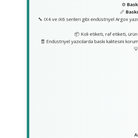
⚙️
Bask
📏
Baskı
🔧 IX4 ve iX6 serileri gibi endüstriyel Argox yaz
📦 Koli etiketi, raf etiketi, ü
🧾 Endüstriyel yazıcılarda baskı kalitesini koru

A