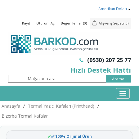
Amerikan Doları
Kayıt
Oturum Aç
Beğenilenler
(0)
Alışveriş Sepeti
(0)
(0530) 207 25 77
Hızlı Destek Hattı
Mobil
Menü
Anasayfa
/
Termal Yazıcı Kafaları (Printhead)
/
Bizerba Termal Kafalar
✅ 100% Orijinal Ürün