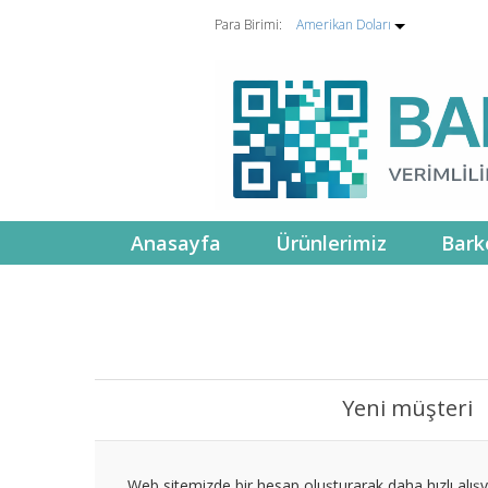
Para Birimi:
Amerikan Doları
Anasayfa
Ürünlerimiz
Bark
Yeni müşteri
Web sitemizde bir hesap oluşturarak daha hızlı alışve