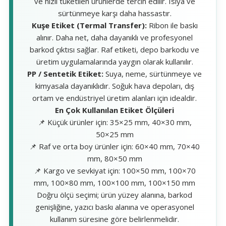
ve hızlı tüketilen ürünlerde tercih edilir. Isıya ve
sürtünmeye karşı daha hassastır.
Kuşe Etiket (Termal Transfer):
Ribon ile baskı
alınır. Daha net, daha dayanıklı ve profesyonel
barkod çıktısı sağlar. Raf etiketi, depo barkodu ve
üretim uygulamalarında yaygın olarak kullanılır.
PP / Sentetik Etiket:
Suya, neme, sürtünmeye ve
kimyasala dayanıklıdır. Soğuk hava depoları, dış
ortam ve endüstriyel üretim alanları için idealdir.
En Çok Kullanılan Etiket Ölçüleri
📌 Küçük ürünler için: 35×25 mm, 40×30 mm,
50×25 mm
📌 Raf ve orta boy ürünler için: 60×40 mm, 70×40
mm, 80×50 mm
📌 Kargo ve sevkiyat için: 100×50 mm, 100×70
mm, 100×80 mm, 100×100 mm, 100×150 mm
Doğru ölçü seçimi; ürün yüzey alanına, barkod
genişliğine, yazıcı baskı alanına ve operasyonel
kullanım süresine göre belirlenmelidir.