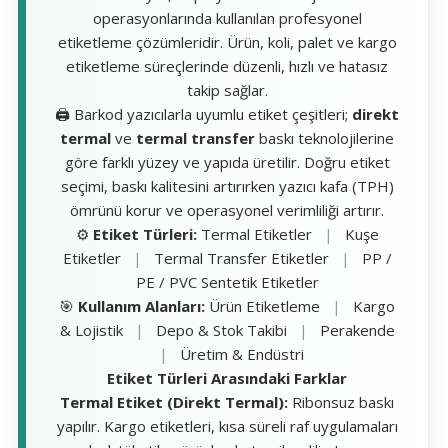
operasyonlarında kullanılan profesyonel
etiketleme çözümleridir. Ürün, koli, palet ve kargo
etiketleme süreçlerinde düzenli, hızlı ve hatasız
takip sağlar.
🖨️ Barkod yazıcılarla uyumlu etiket çeşitleri;
direkt
termal
ve
termal transfer
baskı teknolojilerine
göre farklı yüzey ve yapıda üretilir. Doğru etiket
seçimi, baskı kalitesini artırırken yazıcı kafa (TPH)
ömrünü korur ve operasyonel verimliliği artırır.
⚙️
Etiket Türleri:
Termal Etiketler
|
Kuşe
Etiketler
|
Termal Transfer Etiketler
|
PP /
PE / PVC Sentetik Etiketler
🎯
Kullanım Alanları:
Ürün Etiketleme
|
Kargo
& Lojistik
|
Depo & Stok Takibi
|
Perakende
|
Üretim & Endüstri
Etiket Türleri Arasındaki Farklar
Termal Etiket (Direkt Termal):
Ribonsuz baskı
yapılır. Kargo etiketleri, kısa süreli raf uygulamaları