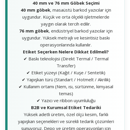
40 mm ve 76 mm Göbek Seçimi
40 mm göbek
, masaüstü barkod yazıcılar için
uygundur. Küçük ve orta ölçekli işletmelerde
yaygın olarak tercih edilir.
76 mm göbek
, endüstriyel barkod yazıcılar için
uygundur. Yüksek metrajlı ve kesintisiz baskı
operasyonlarında kullanılır.
Etiket Seçerken Nelere Dikkat Edilmeli?
✔ Baskı teknolojisi (Direkt Termal / Termal
Transfer)
✔ Etiket yüzeyi (Kağıt / Kuşe / Sentetik)
✔ Yapışkan türü (Standart / Hotmelt / Akrilik)
✔ Kullanım ortamı (Nem, ısı, sürtünme, kimyasal
temas)
✔ Yazıcı ve ribbon uyumluluğu
B2B ve Kurumsal Etiket Tedariki
Yüksek adetli üretim, özel ölçü kesim, farklı
yapışkan seçenekleri ve sürekli tedarik çözümleri
sunuyoruz. Depo ve üretim operasyonları için