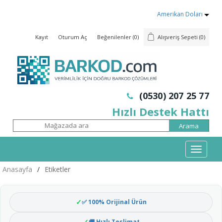
Amerikan Doları
Kayıt
Oturum Aç
Beğenilenler
(0)
Alışveriş Sepeti
(0)
(0530) 207 25 77
Hızlı Destek Hattı
Mobil
Menü
Anasayfa
/
Etiketler
✅ 100% Orijinal Ürün
🚚 Hızlı Teslimat