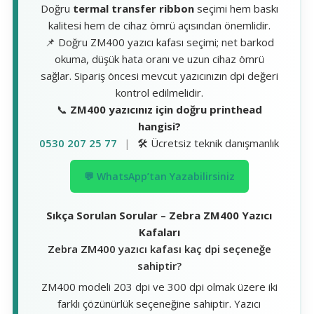
Doğru
termal transfer ribbon
seçimi hem baskı
kalitesi hem de cihaz ömrü açısından önemlidir.
📌 Doğru ZM400 yazıcı kafası seçimi; net barkod
okuma, düşük hata oranı ve uzun cihaz ömrü
sağlar. Sipariş öncesi mevcut yazıcınızın dpi değeri
kontrol edilmelidir.
📞
ZM400 yazıcınız için doğru printhead
hangisi?
0530 207 25 77
|
🛠️ Ücretsiz teknik danışmanlık
💬 WhatsApp’tan Yazabilirsiniz
Sıkça Sorulan Sorular – Zebra ZM400 Yazıcı
Kafaları
Zebra ZM400 yazıcı kafası kaç dpi seçeneğe
sahiptir?
ZM400 modeli 203 dpi ve 300 dpi olmak üzere iki
farklı çözünürlük seçeneğine sahiptir. Yazıcı