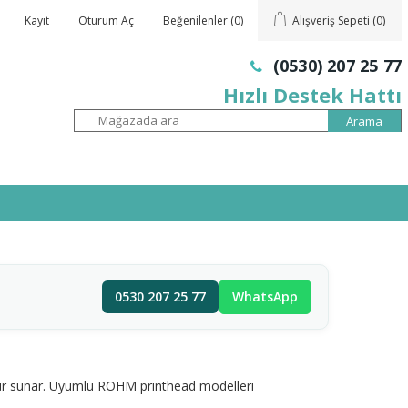
Kayıt
Oturum Aç
Beğenilenler
(0)
Alışveriş Sepeti
(0)
(0530) 207 25 77
Hızlı Destek Hattı
0530 207 25 77
WhatsApp
ömür sunar. Uyumlu ROHM printhead modelleri