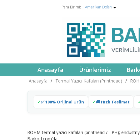
Para Birimi:
Amerikan Doları
Anasayfa
Ürünlerimiz
Bark
Anasayfa
/
Termal Yazıcı Kafaları (Printhead)
/
ROHM
✅ 100% Orijinal Ürün
🚚 Hızlı Teslimat
ROHM termal yazıcı kafaları (printhead / TPH); endüstri
Barkod.com’da.